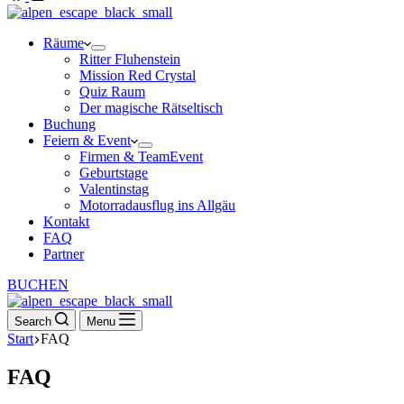
Räume
Ritter Fluhenstein
Mission Red Crystal
Quiz Raum
Der magische Rätseltisch
Buchung
Feiern & Event
Firmen & TeamEvent
Geburtstage
Valentinstag
Motorradausflug ins Allgäu
Kontakt
FAQ
Partner
BUCHEN
Search
Menu
Start
FAQ
FAQ