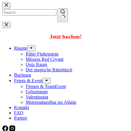
Zum
Inhalt
springen
Keine
Ergebnisse
Jetzt buchen!
Räume
Ritter Fluhenstein
Mission Red Crystal
Quiz Raum
Der magische Rätseltisch
Buchung
Feiern & Event
Firmen & TeamEvent
Geburtstage
Valentinstag
Motorradausflug ins Allgäu
Kontakt
FAQ
Partner